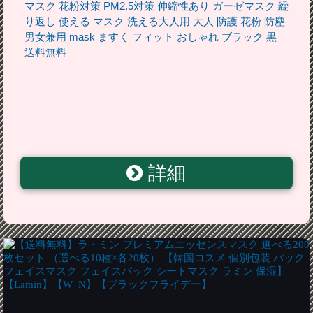
マスク 花粉対策 PM2.5対策 伸縮性あり ガーゼマスク 繰
り返し 使える マスク 洗える大人用 大人 防護 花粉 防塵
男女兼用 mask ますく フィット おしゃれ ブラック 黒
送料無料
詳細