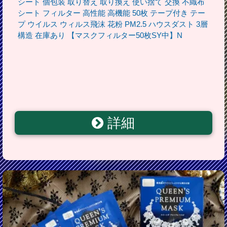
シート 個包装 取り替え 取り換え 使い捨て 交換 不織布
シート フィルター 高性能 高機能 50枚 テープ付き テー
プ ウイルス ウィルス飛沫 花粉 PM2.5 ハウスダスト 3層
構造 在庫あり 【マスクフィルター50枚SY中】N
詳細