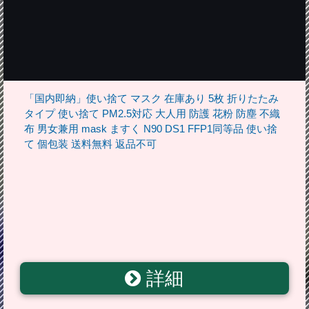
「国内即納」使い捨て マスク 在庫あり 5枚 折りたたみ
タイプ 使い捨て PM2.5対応 大人用 防護 花粉 防塵 不織
布 男女兼用 mask ますく N90 DS1 FFP1同等品 使い捨
て 個包装 送料無料 返品不可
詳細