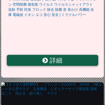
ン 空間除菌 個包装 ウイルス ウイルスシャットアウト
花粉 予防 対策 ブロック 除去 除菌 首 首かけ 高機能 在
庫 電磁波 イオン エコ 安心 安全 | ミラクルパワー
詳細