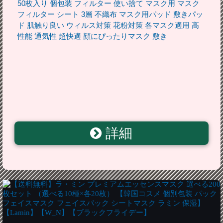
50枚入り 個包装 フィルター 使い捨て マスク用 マスク
フィルター シート 3層 不織布 マスク用パッド 敷きパッ
ド 肌触り良い ウィルス対策 花粉対策 各マスク適用 高
性能 通気性 超快適 顔にぴったりマスク 敷き
詳細