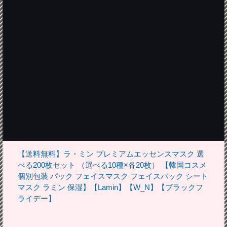
【送料無料】ラ・ミン プレミアムエッセンスマスク 選
べる200枚セット （選べる10種×各20枚） 【韓国コスメ
個別包装 パック フェイスマスク フェイスパック シート
マスク ラミン 保湿】【Lamin】【W_N】【ブラックフ
ライデー】