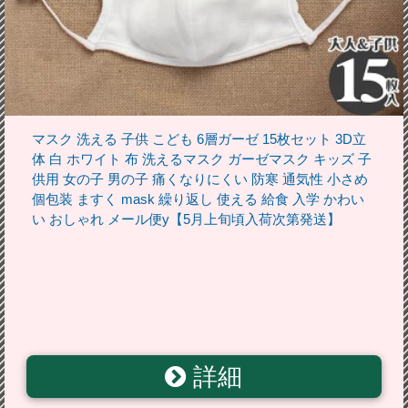
マスク 洗える 子供 こども 6層ガーゼ 15枚セット 3D立
体 白 ホワイト 布 洗えるマスク ガーゼマスク キッズ 子
供用 女の子 男の子 痛くなりにくい 防寒 通気性 小さめ
個包装 ますく mask 繰り返し 使える 給食 入学 かわい
い おしゃれ メール便y【5月上旬頃入荷次第発送】
詳細