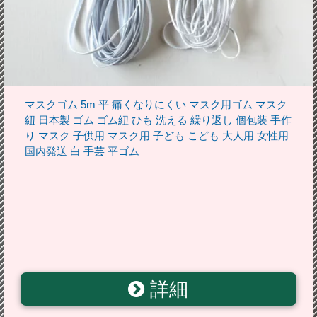
マスクゴム 5m 平 痛くなりにくい マスク用ゴム マスク
紐 日本製 ゴム ゴム紐 ひも 洗える 繰り返し 個包装 手作
り マスク 子供用 マスク用 子ども こども 大人用 女性用
国内発送 白 手芸 平ゴム
詳細